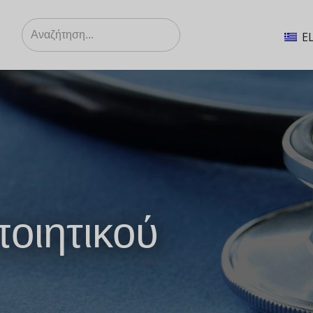
Search
for:
E
οιητικού