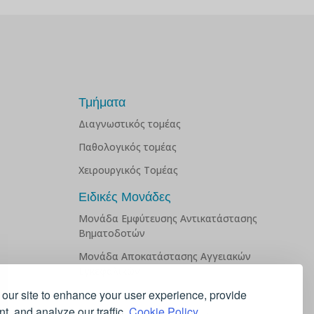
Τμήματα
Διαγνωστικός τομέας
Παθολογικός τομέας
Χειρουργικός Τομέας
Ειδικές Μονάδες
Μονάδα Εμφύτευσης Αντικατάστασης
Βηματοδοτών
Μονάδα Αποκατάστασης Αγγειακών
Εγκεφαλικών
our site to enhance your user experience, provide
Κέντρο Άσθματος
t, and analyze our traffic.
Cookie Policy.