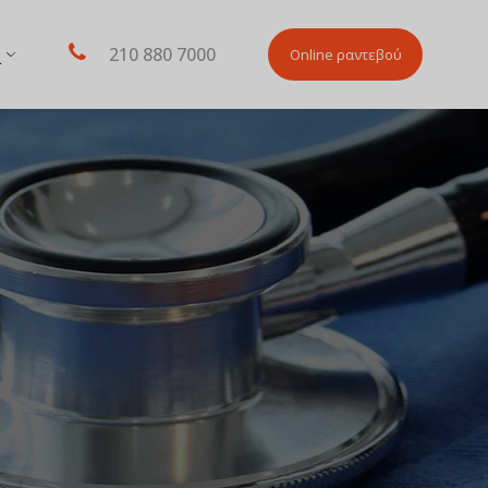
210 880 7000
Online ραντεβού
L