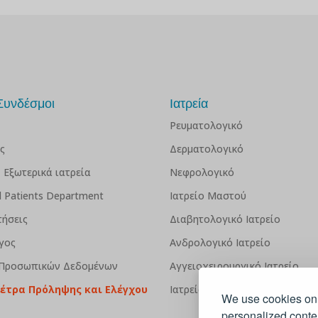
Συνδέσμοι
Ιατρεία
Ρευματολογικό
ς
Δερματολογικό
 Εξωτερικά ιατρεία
Νεφρολογικό
al Patients Department
Ιατρείο Μαστού
τήσεις
Διαβητολογικό Ιατρείο
γος
Ανδρολογικό Ιατρείο
 Προσωπικών Δεδομένων
Αγγειοχειρουργικό Ιατρείο
Μέτρα Πρόληψης και Ελέγχου
Ιατρείο Κεφαλαλγίας
We use cookies on 
personalized conten