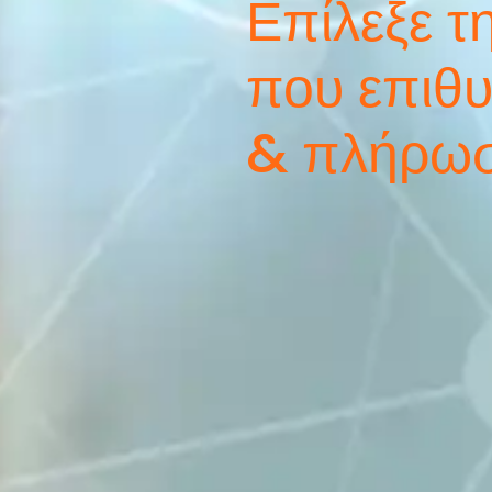
Επίλεξε τ
που επιθ
& πλήρω