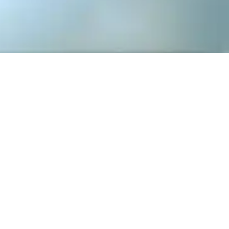
ΜΕ
tbi bank
ο πληρωμών ανάλογα με τις