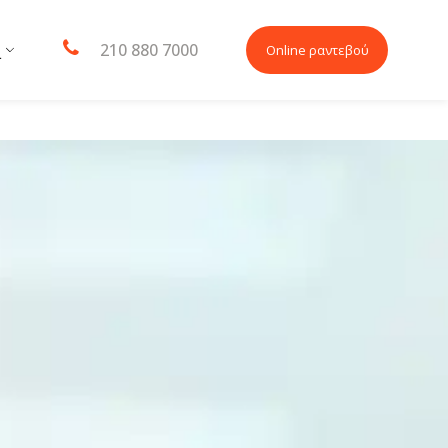
210 880 7000
Online ραντεβού
L