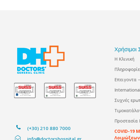
Χρήσιμοι 
Η Κλινική
Πληροφορίε
Επειγοντα –
Internation
Συχνές ερω
Τιμοκατάλο
Προστασία
(+30) 210 880 7000
COVID-19 
Λοιμώξεων
info@doctorshospital.gr