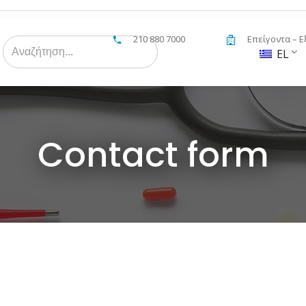
210 880 7000
Επείγοντα – Ε
Search
for:
EL
Contact form