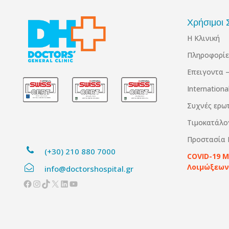
Χρήσιμοι 
Η Κλινική
Πληροφορίε
Επειγοντα –
Internation
Συχνές ερω
Τιμοκατάλο
Προστασία
(+30) 210 880 7000
COVID-19 
Λοιμώξεων
info@doctorshospital.gr
Facebook
Instagram
TikTok
X
Linkedin
YouTube