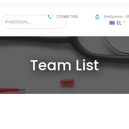
210 880 7000
Επείγοντα – Ε
Search
for:
EL
Team List