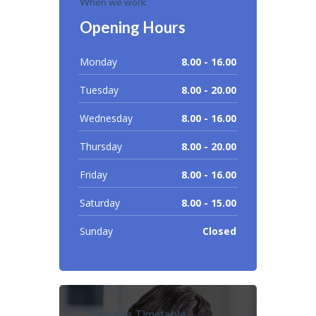
When we work
Opening Hours
Monday
8.00 - 16.00
Tuesday
8.00 - 20.00
Wednesday
8.00 - 16.00
Thursday
8.00 - 20.00
Friday
8.00 - 16.00
Saturday
8.00 - 15.00
Sunday
Closed
Doctors Timetable