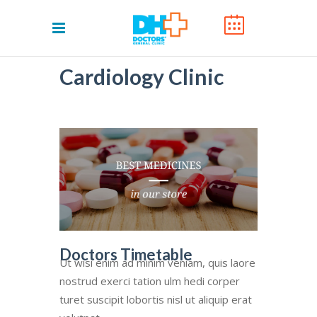
Cardiology Clinic
Doctors Timetable
Ut wisi enim ad minim veniam, quis laore
nostrud exerci tation ulm hedi corper
turet suscipit lobortis nisl ut aliquip erat