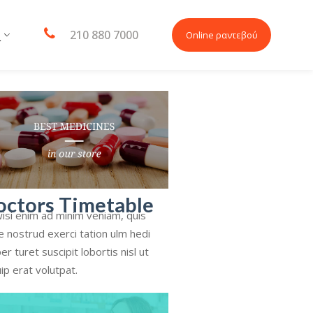
210 880 7000
Online ραντεβού
L
octors Timetable
isi enim ad minim veniam, quis
e nostrud exerci tation ulm hedi
er turet suscipit lobortis nisl ut
uip erat volutpat.