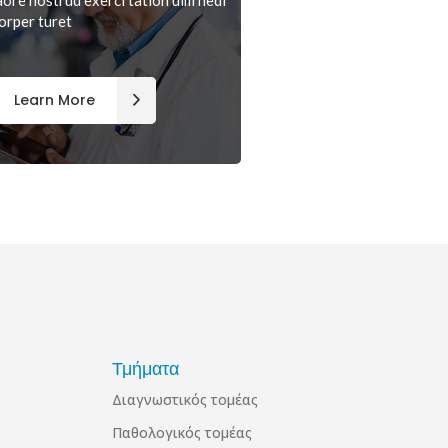
aore nostrud exerci tation ulm hedi
orper turet
Learn More
Τμήματα
Διαγνωστικός τομέας
Παθολογικός τομέας