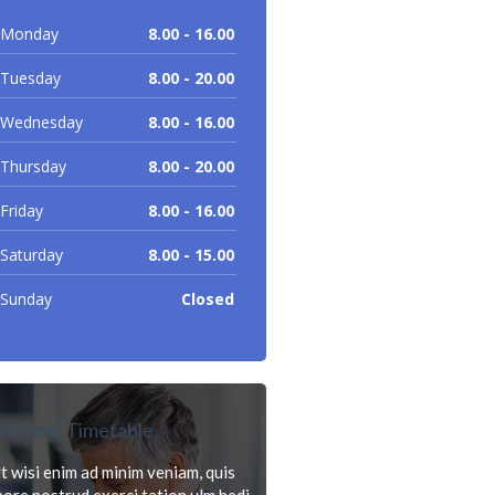
Monday
8.00 - 16.00
Tuesday
8.00 - 20.00
Wednesday
8.00 - 16.00
Thursday
8.00 - 20.00
Friday
8.00 - 16.00
Saturday
8.00 - 15.00
Sunday
Closed
octors Timetable
t wisi enim ad minim veniam, quis