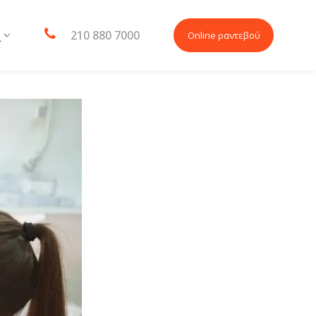
210 880 7000
Online ραντεβού
L