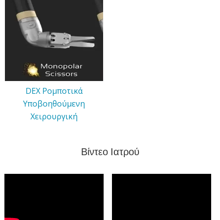
DEX Ρομποτικά
Υποβοηθούμενη
Χειρουργική
Βίντεο Ιατρού