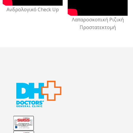
Ανδρολογικό Check Up
Λαπαροσκοπική Ριζική
Προστατεκτομή