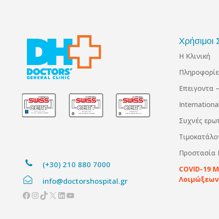
Χρήσιμοι 
Η Κλινική
Πληροφορίε
Επειγοντα –
Internation
Συχνές ερω
Τιμοκατάλο
Προστασία
(+30) 210 880 7000
COVID-19 
Λοιμώξεων
info@doctorshospital.gr
Facebook
Instagram
TikTok
X
Linkedin
YouTube