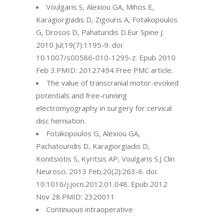
Voulgaris S, Alexiou GA, Mihos E,
Karagiorgiadis D, Zigouris A, Fotakopoulos
G, Drosos D, Pahaturidis D.Eur Spine J.
2010 Jul;19(7):1195-9. doi:
10.1007/s00586-010-1295-z. Epub 2010
Feb 3.PMID: 20127494 Free PMC article.
The value of transcranial motor-evoked
potentials and free-running
electromyography in surgery for cervical
disc herniation.
Fotakopoulos G, Alexiou GA,
Pachatouridis D, Karagiorgiadis D,
Konitsiotis S, Kyritsis AP, Voulgaris S.J Clin
Neurosci. 2013 Feb;20(2):263-6. doi:
10.1016/j.jocn.2012.01.048. Epub 2012
Nov 28.PMID: 2320011
Continuous intraoperative