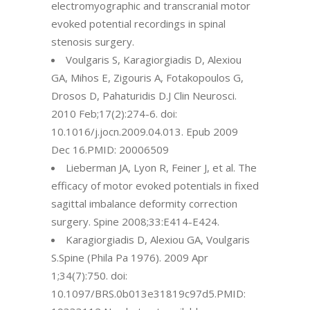
electromyographic and transcranial motor
evoked potential recordings in spinal
stenosis surgery.
Voulgaris S, Karagiorgiadis D, Alexiou
GA, Mihos E, Zigouris A, Fotakopoulos G,
Drosos D, Pahaturidis D.J Clin Neurosci.
2010 Feb;17(2):274-6. doi:
10.1016/j.jocn.2009.04.013. Epub 2009
Dec 16.PMID: 20006509
Lieberman JA, Lyon R, Feiner J, et al. The
efficacy of motor evoked potentials in fixed
sagittal imbalance deformity correction
surgery. Spine 2008;33:E414-E424.
Karagiorgiadis D, Alexiou GA, Voulgaris
S.Spine (Phila Pa 1976). 2009 Apr
1;34(7):750. doi:
10.1097/BRS.0b013e31819c97d5.PMID: