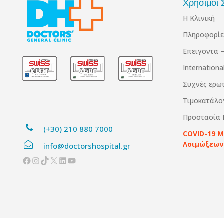
Χρήσιμοι 
Η Κλινική
Πληροφορίε
Επειγοντα –
Internation
Συχνές ερω
Τιμοκατάλο
Προστασία
(+30) 210 880 7000
COVID-19 
Λοιμώξεων
info@doctorshospital.gr
Facebook
Instagram
TikTok
X
Linkedin
YouTube