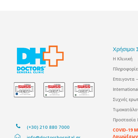
Χρήσιμοι 
Η Κλινική
Πληροφορίε
Επειγοντα –
Internation
Συχνές ερω
Τιμοκατάλο
Προστασία
(+30) 210 880 7000
COVID-19 
Λοιμώξεων
info@doctorshospital.gr