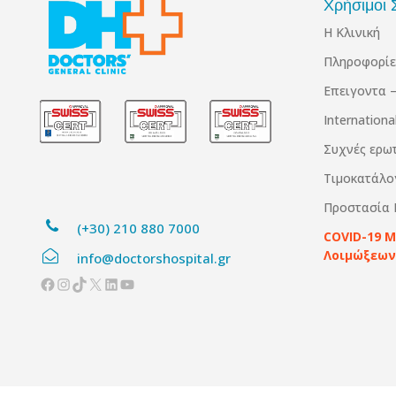
Χρήσιμοι 
Η Κλινική
Πληροφορίε
Επειγοντα –
Internation
Συχνές ερω
Τιμοκατάλο
Προστασία
(+30) 210 880 7000
COVID-19 
Λοιμώξεων
info@doctorshospital.gr
Facebook
Instagram
TikTok
X
Linkedin
YouTube