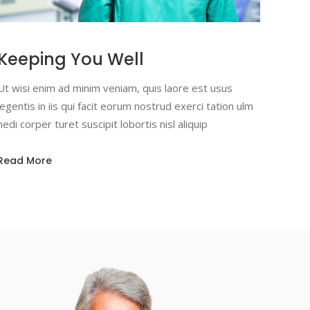
Keeping You Well
Ut wisi enim ad minim veniam, quis laore est usus
legentis in iis qui facit eorum nostrud exerci tation ulm
hedi corper turet suscipit lobortis nisl aliquip
Read More