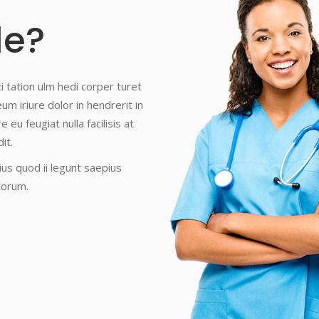
le?
i tation ulm hedi corper turet
eum iriure dolor in hendrerit in
eu feugiat nulla facilisis at
it.
us quod ii legunt saepius
torum.