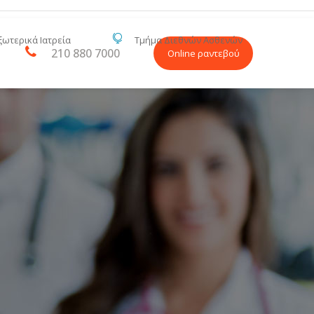
ξωτερικά Ιατρεία
Τμήμα Διεθνών Ασθενών
210 880 7000
Online ραντεβού