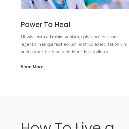
Power To Heal
Ut wisi enim ad minim veniam, quis laore est usus
legentis in iis qui facit eorum nostrud exerci tation ulm
hedi corper turet suscipit lobortis nisl aliquip
Read More
How
To
Live
a