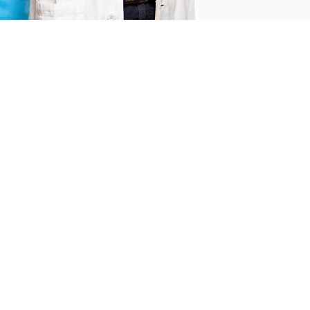
1280
s
Satisfied Patients