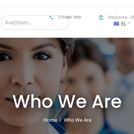
210 880 7000
Επείγοντα – Ε
Search
for:
EL
Who We Are
Home
/
Who We Are