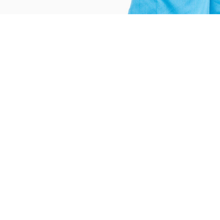
146
388
ifferent Services
Blood Donation