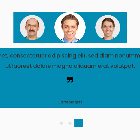
met, consectetuer adipiscing elit, sed diam nonumm
ut laoreet dolore magna aliquam erat volutpat.
Rufus Lewis
Cardiologist