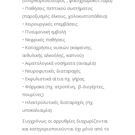
(υπερθυρεοειδισμός , φαιοχρωμοκύττωμα)
• Παθήσεις πεπτικού συστήματος
(παροξυσμός έλκους, χολοκυστοπάθεια)
• Χειρουργικές επεμβάσεις
• Πνευμονική εμβολή
• Νεφρικές παθήσεις
• Καταχρήσεις ουσιών (καφεϊνης,
αιθυλικής αλκοόλης, καπνού)
• Αιματολογικά νοσήματα (αναιμία)
• Νευροφυτικές διαταραχές
• Εκφυλιστικά αίτια πχ. γήρας
• Φάρμακα (πχ. ατροπίνη, β-διεγέρτες,
πουρίνες)
• Ηλεκτρολυτικές διαταραχές (πχ.
υποκαλιαιμία)
Συγχρόνως οι αρρυθμίες διαχωρίζονται
και κατηγοριοποιούνται όχι μόνο από το