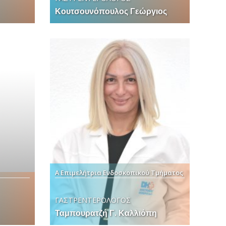
Κουτσουνόπουλος Γεώργιος
Α Επιμελήτρια Ενδοσκοπικού Τμήματος
ΓΑΣΤΡΕΝΤΕΡΟΛΟΓΟΣ
Ταμπουρατζή Γ. Καλλιόπη