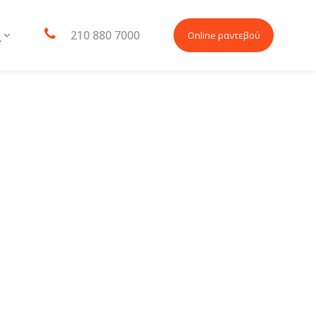
210 880 7000
Online ραντεβού
L