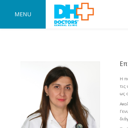
MENU
Επ
Η π
τις
ως 
Ακο
Γεν
διά