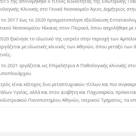
2015 της απονεμήθηκε ο τίτλος ειδικότητας της Εσωτερικής Πα
ολογικής Κλινικής στο Γενικό Νοσοκομείο Άγιος Δημήτριος στη
 το 2017 έως το 2020 πραγματοποίησε εξειδίκευση Εντατικολο
τικού Νοσοκομείου Νίκαιας στον Πειραιά, όπου ασχολήθηκε με
2020 ξεκίνησε το ιδιωτικό της ιατρείο στην περιοχή των Αμπελ
εργάζεται με ιδιωτικές κλινικές των Αθηνών, όπου μεταξύ των 
νείς.
 το 2021 εργάζεται ως Επιμελήτρια Α Παθολογικής κλινικής στ
υποπλοιάρχου.
ατρός είναι κάτοχος δυο μεταπτυχιακών τίτλων και πιο συγκεκρι
άδων Υγείας, αλλά και στον Διαβήτη και Παχυσαρκία, πρόκειτα
οδιστριακού Πανεπιστημίου Αθηνών, Ιατρικού Τμήματος, τα οπ