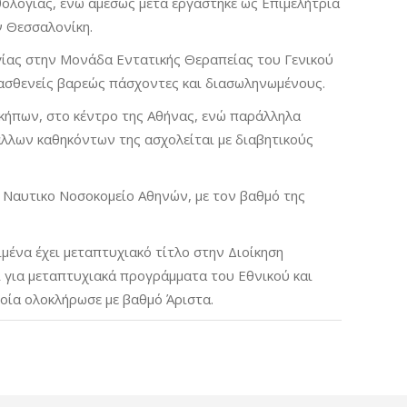
θολογίας, ενώ αμέσως μετά εργάστηκε ως Επιμελήτρια
ν Θεσσαλονίκη.
γίας στην Μονάδα Εντατικής Θεραπείας του Γενικού
 ασθενείς βαρεώς πάσχοντες και διασωληνωμένους.
οκήπων, στο κέντρο της Αθήνας, ενώ παράλληλα
άλλων καθηκόντων της ασχολείται με διαβητικούς
ο Ναυτικο Νοσοκομείο Αθηνών, με τον βαθμό της
μένα έχει μεταπτυχιακό τίτλο στην Διοίκηση
ι για μεταπτυχιακά προγράμματα του Εθνικού και
οία ολοκλήρωσε με βαθμό Άριστα.