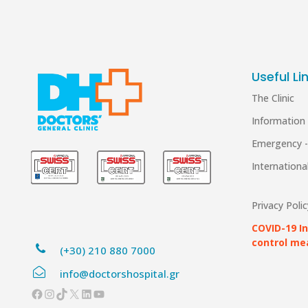
Useful Li
The Clinic
Information
Emergency -
Internation
Privacy Polic
COVID-19 I
control me
(+30) 210 880 7000
info@doctorshospital.gr
Facebook
Instagram
TikTok
X
LinkedIn
YouTube