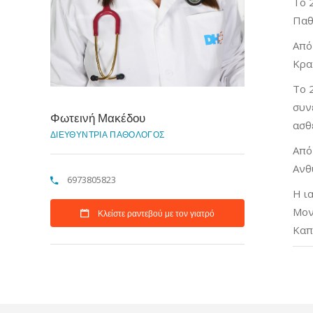
Το 
Παθ
Από
Κρα
Το 
συν
Φωτεινή Μακέδου
ασθε
ΔΙΕΥΘΥΝΤΡΙΑ ΠΑΘΟΛΟΓΟΣ
Από
Ανθ
6973805823
Η ι
Μον
Κλείστε ραντεβού με τον γιατρό
Καπ