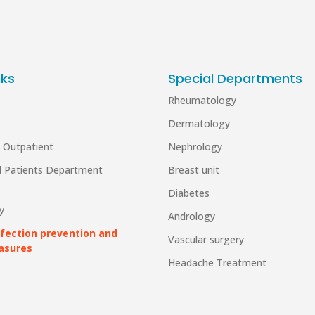
nks
Special Departments
Rheumatology
Dermatology
 Outpatient
Nephrology
al Patients Department
Breast unit
Diabetes
y
Andrology
nfection prevention and
Vascular surgery
asures
Headache Treatment